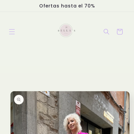
Ir
Ofertas hasta el 70%
directamente
al contenido
Carrito
Ir
directamente
a la
información
del producto