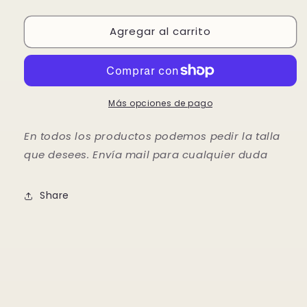
cantidad
cantidad
para
para
Agregar al carrito
Conjunto
Conjunto
Laureen
Laureen
Más opciones de pago
En todos los productos podemos pedir la talla
que desees. Envía mail para cualquier duda
Share