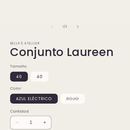
en
una
ventana
modal
de
1
/
3
BELLA'S ATELLIER
Conjunto Laureen
Tamaño
46
40
Color
Variante
AZUL ELÉCTRICO
ROJO
agotada
o
no
Cantidad
disponible
Reducir
Aumentar