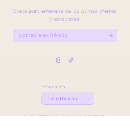
Únete para enterarte de las últimas ofertas
y novedades.
Correo electrónico
Instagram
TikTok
País/región
EUR € | España
© 2026,
Bella's Atellier
Tecnología de Shopify
Política de reembolso
Política de privacidad