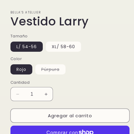
una
ventana
modal
BELLA'S ATELLIER
Vestido Larry
Tamaño
L/ 54-56
XL/ 58-60
Color
Variante
Rojo
Púrpura
agotada
o
no
Cantidad
disponible
Reducir
Aumentar
cantidad
cantidad
para
para
Agregar al carrito
Vestido
Vestido
Larry
Larry