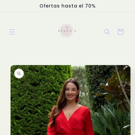
Ir
Ofertas hasta el 70%
directamente
al contenido
Carrito
Ir
directamente
a la
información
del producto