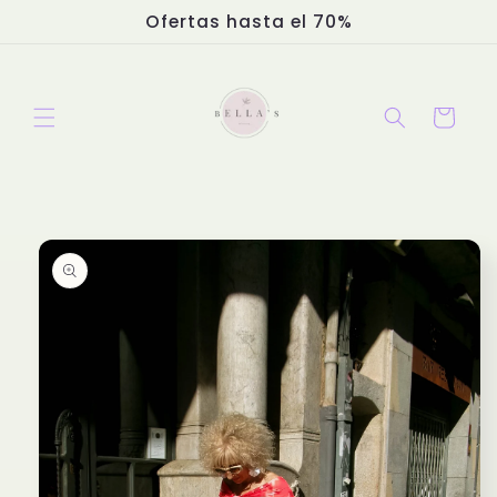
Ir
Ofertas hasta el 70%
directamente
al contenido
Carrito
Ir
directamente
a la
información
del producto