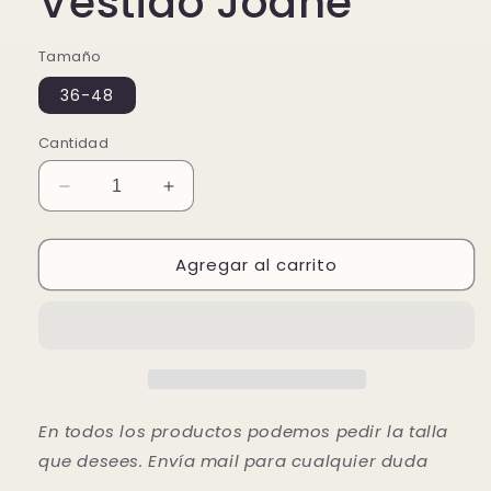
Vestido Joane
Tamaño
36-48
Cantidad
Reducir
Aumentar
cantidad
cantidad
para
para
Agregar al carrito
Vestido
Vestido
Joane
Joane
En todos los productos podemos pedir la talla
que desees. Envía mail para cualquier duda