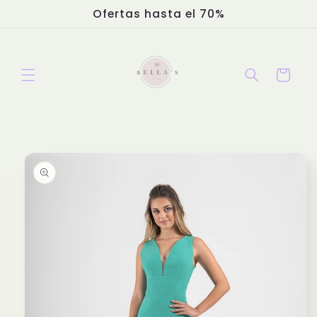
Ir
Ofertas hasta el 70%
directamente
al contenido
Carrito
Ir
directamente
a la
información
del producto