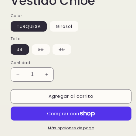
Vestido Chloe
Color
TURQUESA
Girasol
Talla
Variante
Variante
34
36
40
agotada
agotada
o
o
no
no
Cantidad
disponible
disponible
Reducir
Aumentar
cantidad
cantidad
para
para
Agregar al carrito
Vestido
Vestido
Chloe
Chloe
Más opciones de pago