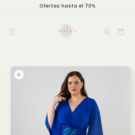
Ir
Ofertas hasta el 70%
directamente
al contenido
Carrito
Ir
directamente
a la
información
del producto