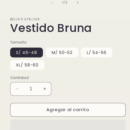
en
de
1
/
2
una
ventana
modal
BELLA'S ATELLIER
Vestido Bruna
Tamaño
S/ 46-48
M/ 50-52
L/ 54-56
XL/ 58-60
Cantidad
Reducir
Aumentar
cantidad
cantidad
para
para
Agregar al carrito
Vestido
Vestido
Bruna
Bruna