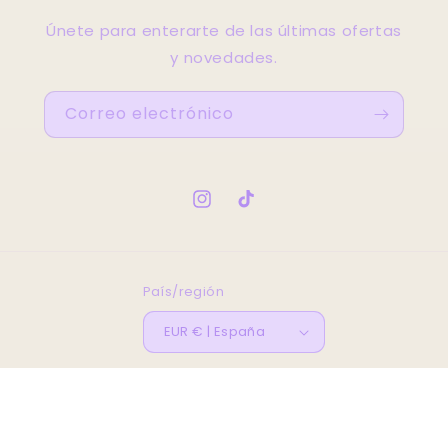
Únete para enterarte de las últimas ofertas
y novedades.
Correo electrónico
Instagram
TikTok
País/región
EUR € | España
© 2026,
Bella's Atellier
Tecnología de Shopify
Política de reembolso
Política de privacidad
Términos del servicio
Información de contacto