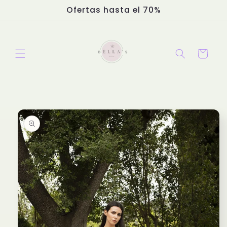
Ir
Ofertas hasta el 70%
directamente
al contenido
Carrito
Ir
directamente
a la
información
del producto