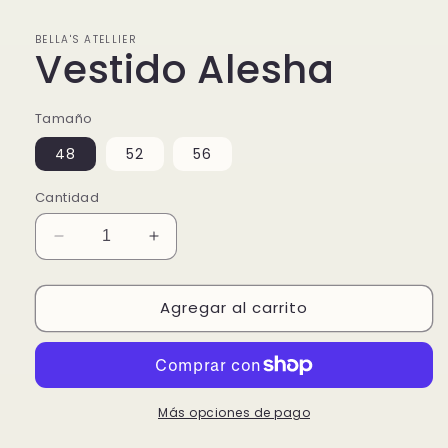
ventana
modal
BELLA'S ATELLIER
Vestido Alesha
Tamaño
48
52
56
Cantidad
Reducir
Aumentar
cantidad
cantidad
para
para
Agregar al carrito
Vestido
Vestido
Alesha
Alesha
Más opciones de pago