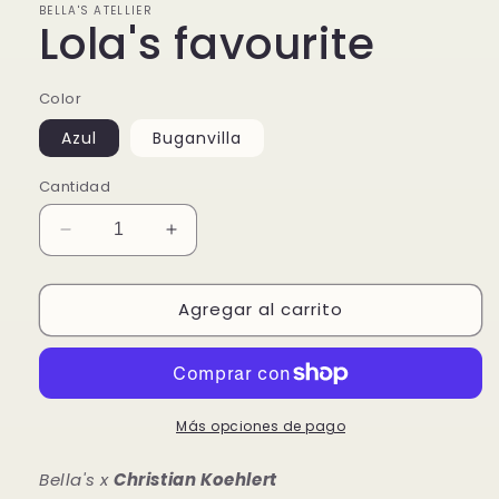
BELLA'S ATELLIER
Lola's favourite
Color
Azul
Buganvilla
Cantidad
Reducir
Aumentar
cantidad
cantidad
para
para
Agregar al carrito
Lola&#39;s
Lola&#39;s
favourite
favourite
Más opciones de pago
Bella's x
Christian Koehlert