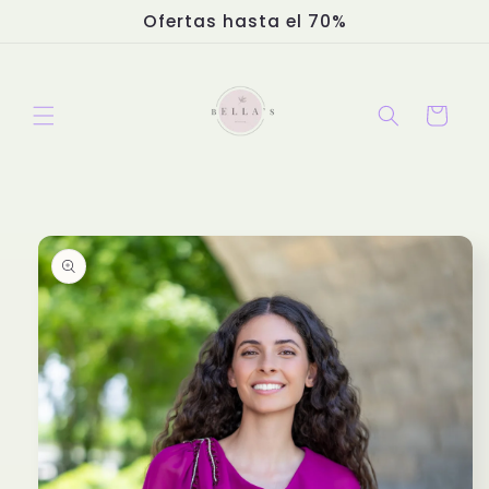
Ir
Ofertas hasta el 70%
directamente
al contenido
Carrito
Ir
directamente
a la
información
del producto