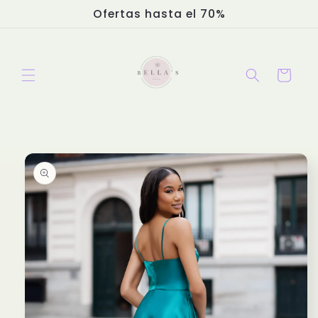
Ir
Ofertas hasta el 70%
directamente
al contenido
Carrito
Ir
directamente
a la
información
del producto