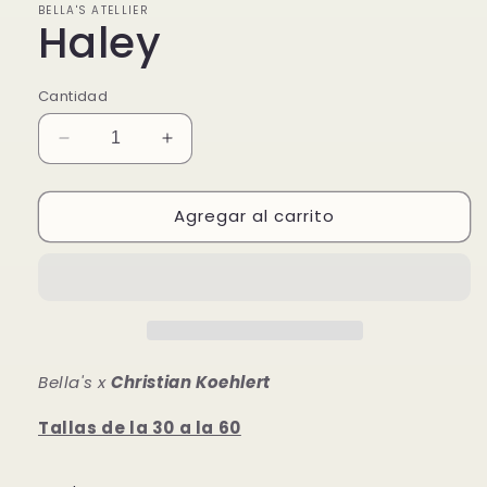
BELLA'S ATELLIER
Haley
Cantidad
Reducir
Aumentar
cantidad
cantidad
para
para
Agregar al carrito
Haley
Haley
Bella's x
Christian Koehlert
Tallas de la 30 a la 60