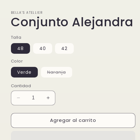
1
en
BELLA'S ATELLIER
una
Conjunto Alejandra
ventana
modal
Talla
48
40
42
Color
Variante
Verde
Naranja
agotada
o
no
Cantidad
disponible
Reducir
Aumentar
cantidad
cantidad
para
para
Agregar al carrito
Conjunto
Conjunto
Alejandra
Alejandra