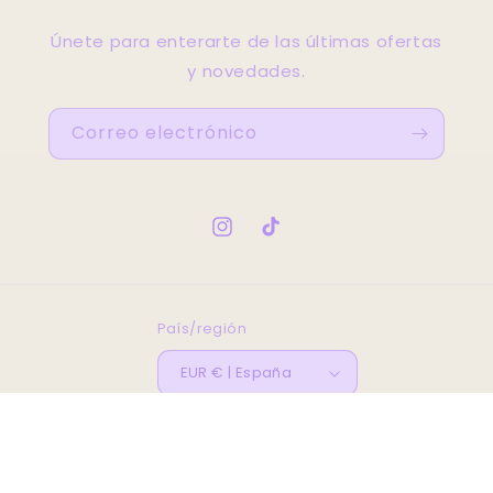
Únete para enterarte de las últimas ofertas
y novedades.
Correo electrónico
Instagram
TikTok
País/región
EUR € | España
© 2026,
Bella's Atellier
Tecnología de Shopify
Política de reembolso
Política de privacidad