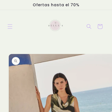
Ir
Ofertas hasta el 70%
directamente
al contenido
Carrito
Ir
directamente
a la
información
del producto