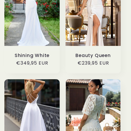
c
i
ó
n
Shining White
Beauty Queen
:
Precio
€349,95 EUR
Precio
€239,95 EUR
habitual
habitual