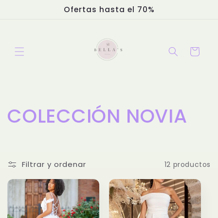
Ir
Ofertas hasta el 70%
directamente
al contenido
Carrito
C
COLECCIÓN NOVIA
o
l
Filtrar y ordenar
12 productos
e
c