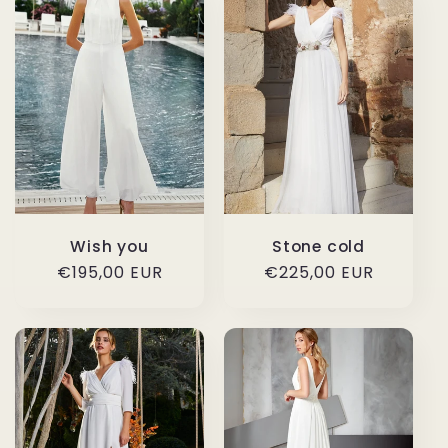
Wish you
Stone cold
Precio
€195,00 EUR
Precio
€225,00 EUR
habitual
habitual