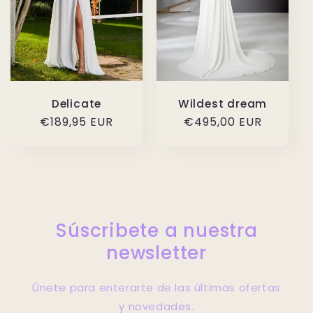
Delicate
Wildest dream
Precio
€189,95 EUR
Precio
€495,00 EUR
habitual
habitual
Súscribete a nuestra
newsletter
Únete para enterarte de las últimas ofertas
y novedades.