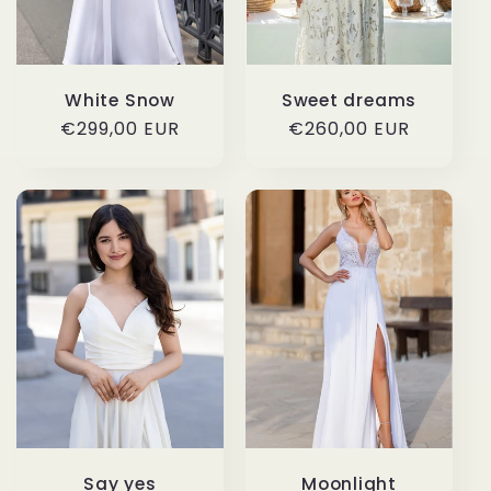
White Snow
Sweet dreams
Precio
€299,00 EUR
Precio
€260,00 EUR
habitual
habitual
Say yes
Moonlight